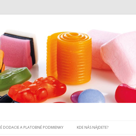
Preskočiť
na
É DODACIE A PLATOBNÉ PODMIENKY
KDE NÁS NÁJDETE?
obsah