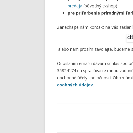
predaja
(pôvodný e-shop)
pre prifarbenie prírodnými fa
Zanechajte nám kontakt na Vás zaslan
alebo nám prosím zavolajte, budeme s
Odoslaním emailu dávam súhlas spoločno
35824174 na spracúvanie mnou zadanéh
obchodné účely spoločnosti. Oboznámil 
osobných údajov
.