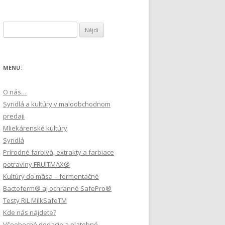
Hľadať:
MENU:
O nás…
Syridlá a kultúry v maloobchodnom
predaji
Mliekárenské kultúry
Syridlá
Prírodné farbivá, extrakty a farbiace
potraviny FRUITMAX®
Kultúry do mäsa – fermentačné
Bactoferm® aj ochranné SafePro®
Testy RIL MilkSafeTM
Kde nás nájdete?
Všeobecné dodacie a platobné