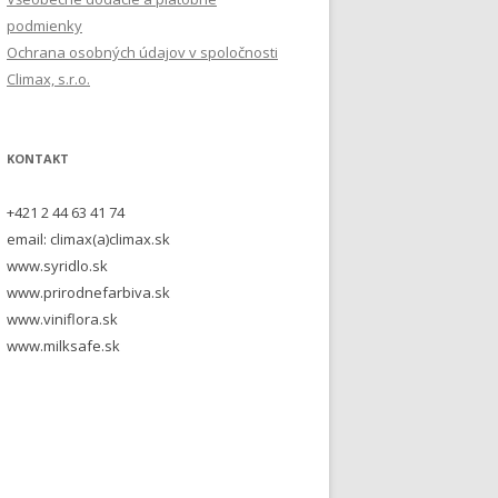
podmienky
Ochrana osobných údajov v spoločnosti
Climax, s.r.o.
KONTAKT
+421 2 44 63 41 74
email: climax(a)climax.sk
www.syridlo.sk
www.prirodnefarbiva.sk
www.viniflora.sk
www.milksafe.sk