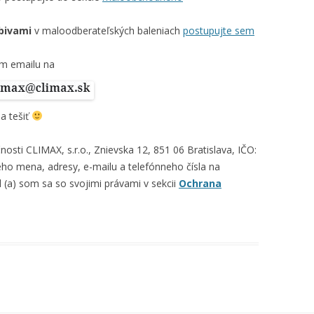
rbivami
v maloodberateľských baleniach
postupujte sem
ím emailu na
a tešiť
sti CLIMAX, s.r.o., Znievska 12, 851 06 Bratislava, IČO:
o mena, adresy, e-mailu a telefónneho čísla na
(a) som sa so svojimi právami v sekcii
Ochrana