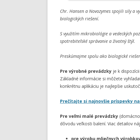
Chr. Hansen a Novozymes spojili sily a vy
biologických riešení.
S využitím mikrobiológie a vedeckých po
spotrebiteľské správanie a životný štýl.
Preskúmajme spolu ako biologické riešen
Pre výrobné prevádzky
je k dispozíci
Základné informácie si môžete vyhľadať
konkrétnu aplikáciu je najlepšie uskuto
Prečítajte si najnovšie príspevky 
Pre veľmi malé prevádzky
(domácnost
dôvodu veľkosti balení. Viac detailov ná
pre výrobu mliečnych výrobko