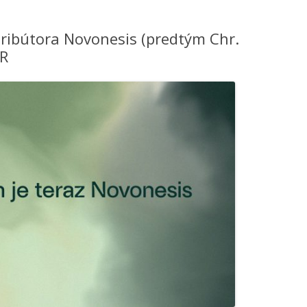
tribútora Novonesis (predtým Chr.
SR
Y A
AJ
INKUBÁTORY PRE TESTY
U –
MILKSAFETM