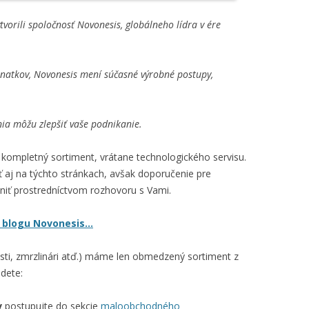
tvorili spoločnosť Novonesis, globálneho lídra v ére
znatkov, Novonesis mení súčasné výrobné postupy,
ia môžu zlepšiť vaše podnikanie.
i kompletný sortiment, vrátane technologického servisu.
 aj na týchto stránkach, avšak doporučenie pre
čniť prostredníctvom rozhovoru s Vami.
na blogu Novonesis…
i, zmrzlinári atď.) máme len obmedzený sortiment z
jdete:
v
postupujte do sekcie
maloobchodného