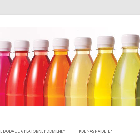
Preskočiť
na
É DODACIE A PLATOBNÉ PODMIENKY
KDE NÁS NÁJDETE?
obsah