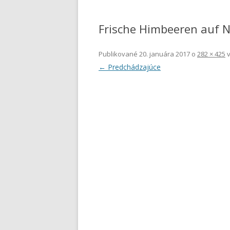
SYRIDLÁ A KULTÚRY V
MALOOBCHODNOM PREDAJI
Frische Himbeeren auf 
KULTÚRY PRE MLIEKÁRENSKÝ
PRIEMYSEL
Publikované
20. januára 2017
o
282 × 425
← Predchádzajúce
SYRIDLÁ
PRÍRODNÉ FARBIVÁ, EXTRAKT
FARBIACE POTRAVINY
FRUITMAX®
KULTÚRY DO MÄSA –
FERMENTAČNÉ BACTOFERM® 
OCHRANNÉ SAFEPRO®
TESTY NA STANOVOVANIE
INHIBIČNÝCH LÁTOK V MLIEK
RÝCHLE MILKSAFETM