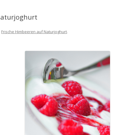
Naturjoghurt
v
Frische Himbeeren auf Naturjoghurt
.
Y A
AJ
INKUBÁTORY PRE TESTY
U –
MILKSAFETM