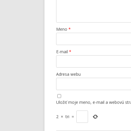
Meno
*
E-mail
*
Adresa webu
Uložiť moje meno, e-mail a webovú str
2
×
tri
=