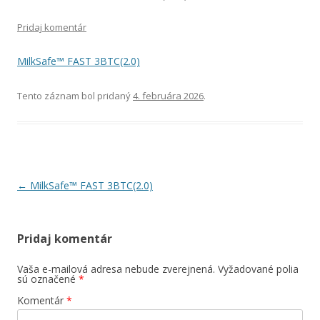
Pridaj komentár
MilkSafe™ FAST 3BTC(2.0)
Tento záznam bol pridaný
4. februára 2026
.
Navigácia
←
MilkSafe™ FAST 3BTC(2.0)
článkami
Pridaj komentár
Vaša e-mailová adresa nebude zverejnená.
Vyžadované polia
sú označené
*
Komentár
*