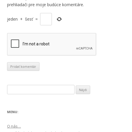
prehliadači pre moje budúce komentáre.
jeden
+
šesť
=
Hľadať:
MENU:
O nás…