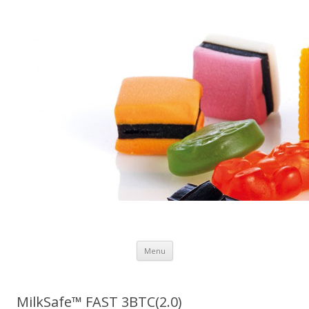
Preskočiť
Menu
na
obsah
MilkSafe™ FAST 3BTC(2.0)