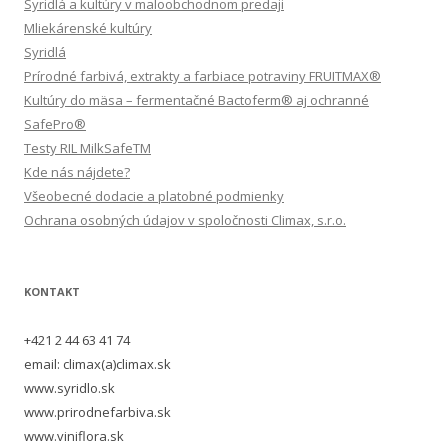
Syridlá a kultúry v maloobchodnom predaji
Mliekárenské kultúry
Syridlá
Prírodné farbivá, extrakty a farbiace potraviny FRUITMAX®
Kultúry do mäsa – fermentačné Bactoferm® aj ochranné
SafePro®
Testy RIL MilkSafeTM
Kde nás nájdete?
Všeobecné dodacie a platobné podmienky
Ochrana osobných údajov v spoločnosti Climax, s.r.o.
KONTAKT
+421 2 44 63 41 74
email: climax(a)climax.sk
www.syridlo.sk
www.prirodnefarbiva.sk
www.viniflora.sk