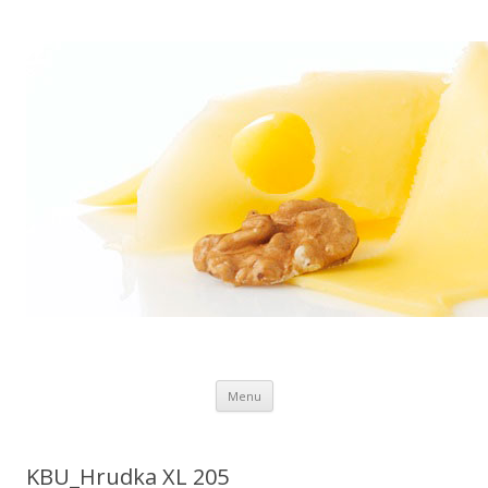
Preskočiť
Menu
na
obsah
KBU_Hrudka XL 205