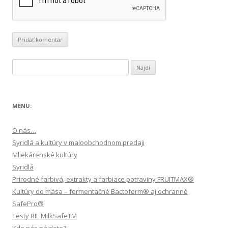
Hľadať:
MENU:
O nás…
Syridlá a kultúry v maloobchodnom predaji
Mliekárenské kultúry
Syridlá
Prírodné farbivá, extrakty a farbiace potraviny FRUITMAX®
Kultúry do mäsa – fermentačné Bactoferm® aj ochranné
SafePro®
Testy RIL MilkSafeTM