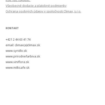
Kde nás nájdete?
Všeobecné dodacie a platobné podmienky
Ochrana osobných údajov v spoločnosti Climax, s.r.o.
KONTAKT
+421 2 44 63 41 74
email: climax(a)climax.sk
www.syridlo.sk
www.prirodnefarbiva.sk
www.viniflora.sk
www.milksafe.sk