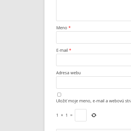
Meno
*
E-mail
*
Adresa webu
Uložiť moje meno, e-mail a webovú str
1
×
1
=