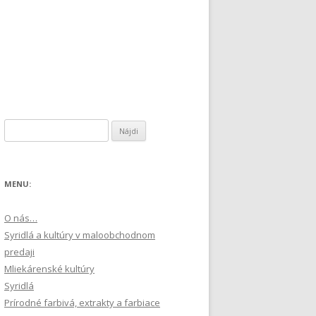
Hľadať:
MENU:
O nás…
Syridlá a kultúry v maloobchodnom
predaji
Mliekárenské kultúry
Syridlá
Prírodné farbivá, extrakty a farbiace