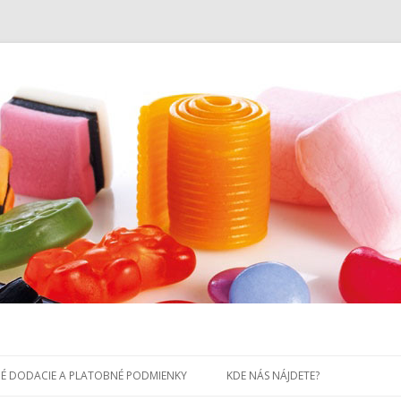
Preskočiť
na
É DODACIE A PLATOBNÉ PODMIENKY
KDE NÁS NÁJDETE?
obsah