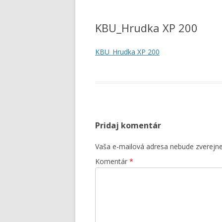
SYRIDLÁ A KULTÚRY V
MALOOBCHODNOM PREDAJI
KBU_Hrudka XP 200
KULTÚRY PRE MLIEKÁRENSKÝ
KBU_Hrudka XP 200
PRIEMYSEL
SYRIDLÁ
PRÍRODNÉ FARBIVÁ, EXTRAKT
FARBIACE POTRAVINY
FRUITMAX®
Pridaj komentár
KULTÚRY DO MÄSA –
Vaša e-mailová adresa nebude zverejn
FERMENTAČNÉ BACTOFERM® 
OCHRANNÉ SAFEPRO®
Komentár
*
TESTY NA STANOVOVANIE
INHIBIČNÝCH LÁTOK V MLIEK
RÝCHLE MILKSAFETM