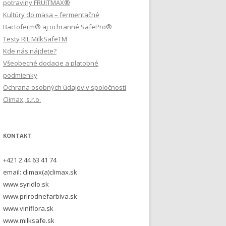
potraviny FRUITMAX®
Kultúry do mäsa – fermentačné
Bactoferm® aj ochranné SafePro®
Testy RIL MilkSafeTM
Kde nás nájdete?
Všeobecné dodacie a platobné
podmienky
Ochrana osobných údajov v spoločnosti
Climax, s.r.o.
KONTAKT
+421 2 44 63 41 74
email: climax(a)climax.sk
www.syridlo.sk
www.prirodnefarbiva.sk
www.viniflora.sk
www.milksafe.sk