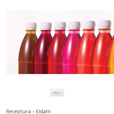
Preskočiť
Menu
na
obsah
Receptura – Eidam