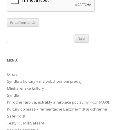
Hľadať:
MENU:
O nás…
Syridlá a kultúry v maloobchodnom predaji
Mliekárenské kultúry
Syridlá
Prírodné farbivá, extrakty a farbiace potraviny FRUITMAX®
Kultúry do mäsa – fermentačné Bactoferm® aj ochranné
SafePro®
Testy RIL MilkSafeTM