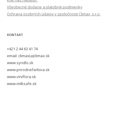
Kde nás nájdete?
Všeobecné dodacie a platobné podmienky
Ochrana osobných údajov v spoločnosti Climax, s.r.o.
KONTAKT
+421 2 44 63 41 74
email: climax(a)climax.sk
www.syridlo.sk
www.prirodnefarbiva.sk
www.viniflora.sk
www.milksafe.sk